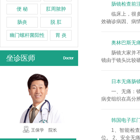
肠镜检查前
便 秘
肛周脓肿
临床上，很
效确诊病因、病情
肠炎
脱 肛
幽门螺杆菌阳性
胃 炎
奥林巴斯无
肠镜大家并
坐诊医师
Doctor
镜由于镜头比较硬
日本无痛肠
一、无痛：
病变组织在高分辨
韩国电子肛
1、智能检
赵秀英 主任
石县英 主任
位。 2、安全无痛