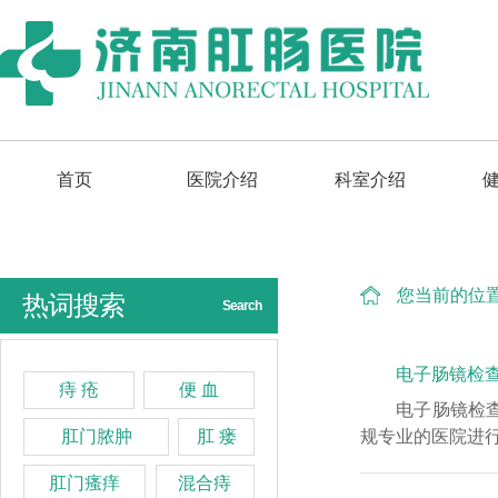
首页
医院介绍
科室介绍
您当前的位
热词搜索
Search
电子肠镜检查
痔 疮
便 血
电子肠镜检
肛门脓肿
肛 瘘
规专业的医院进行
肛门瘙痒
混合痔