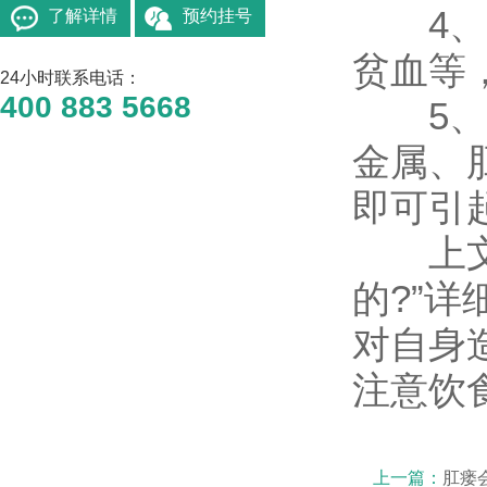
4、一
了解详情
预约挂号
贫血等
24小时联系电话：
400 883 5668
5、直
金属、
即可引
上文就
的?”
对自身
注意饮
上一篇：
肛瘘