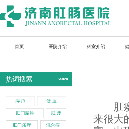
首页
医院介绍
科室介绍
热词搜索
Search
痔 疮
便 血
肛瘘什
肛门脓肿
肛 瘘
来很大
肛门瘙痒
混合痔