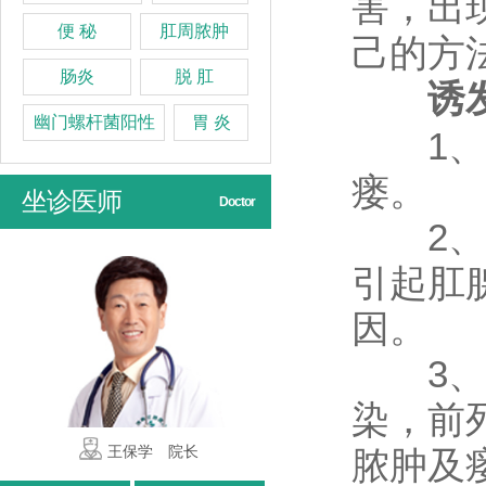
害，出
便 秘
肛周脓肿
己的方
肠炎
脱 肛
诱发
幽门螺杆菌阳性
胃 炎
1、吞
瘘。
坐诊医师
Doctor
2、肛
引起肛
因。
3、内
染，前
保学 院长
赵秀英 主任
石县英 主任
脓肿及